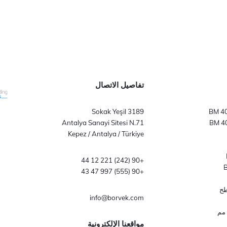
تفاصيل الاتصال
3189 Sokak Yeşil
Antalya Sanayi Sitesi N.71
Kepez / Antalya / Türkiye
+90 (242) 221 12 44
+90 (555) 997 47 43
طح
info@borvek.com
مجموعة ميل القضيب بقطر 20 مم
مواقعنا الإلكترونية