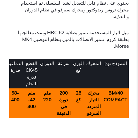
يحتوي على نظام قابل للتعديل لشد السلسلة. تم استخدام
محرك تروس ريدوكتور ومحرك سيرفو في نظام الدوران
والتغذية.
ميل البار المستخدمة تتميز بصلابة 62 HRC وتمت معالجتها
بطبقة كروم. تتميز الاتصالات بالميل بنظام التوصيل MK4
Morse.
النموذج نوع
المحرك
الوزن
سرعة
الدوران
القطع
الدماغية
كغ
CK45
قدرة
قدرة
اللحام
BM/40
محرك
28
200
ملم
ملم
58-
COMPACT
التيار
كغ
دورة
220
42-
400
المتردد
في
400
السرفو
الدقيقة