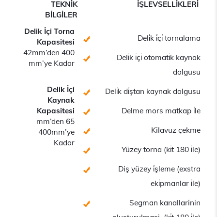
TEKNİK
İŞLEVSELLİKLERİ
BİLGİLER
Delik İçi Torna
Deli̇k i̇çi̇ tornalama
Kapasitesi
42mm’den 400
Deli̇k i̇çi̇ otomati̇k kaynak
mm’ye Kadar
dolgusu
Delik İçi
Deli̇k di̇ştan kaynak dolgusu
Kaynak
Kapasitesi
Delme mors matkap i̇le
65 mm’den
Kilavuz çekme
400mm’ye
Kadar
Yüzey torna (ki̇t 180 i̇le)
Diş yüzey i̇şleme (exstra
eki̇pmanlar i̇le)
Segman kanallarinin