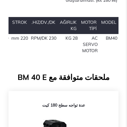
oluşturulmasi. (ki̇t 180 i̇le)
İTE
STROK
HIZ/DV./DK.
AĞIRLIK
MOTOR
MODEL
K/45
KG
TİPİ
-400
220 mm
230 RPM/DK
28 KG
AC
BM40
mm
SERVO
MOTOR
ملحقات متوافقة مع BM 40 E
عدة تواجه سطح 180 كيت